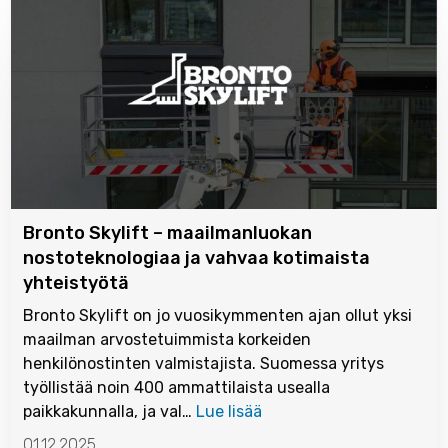
Bronto Skylift – maailmanluokan
nostoteknologiaa ja vahvaa kotimaista
yhteistyötä
Bronto Skylift on jo vuosikymmenten ajan ollut yksi
maailman arvostetuimmista korkeiden
henkilönostinten valmistajista. Suomessa yritys
työllistää noin 400 ammattilaista usealla
paikkakunnalla, ja val…
Lue lisää
01.12.2025