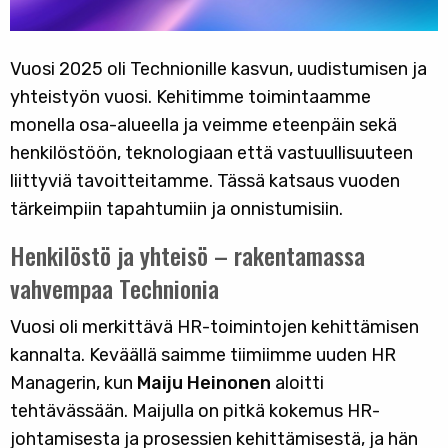
Vuosi 2025 oli Technionille kasvun, uudistumisen ja
yhteistyön vuosi. Kehitimme toimintaamme
monella osa-alueella ja veimme eteenpäin sekä
henkilöstöön, teknologiaan että vastuullisuuteen
liittyviä tavoitteitamme. Tässä katsaus vuoden
tärkeimpiin tapahtumiin ja onnistumisiin.
Henkilöstö ja yhteisö – rakentamassa
vahvempaa Technionia
Vuosi oli merkittävä HR-toimintojen kehittämisen
kannalta. Keväällä saimme tiimiimme uuden HR
Managerin, kun
Maiju Heinonen
aloitti
tehtävässään. Maijulla on pitkä kokemus HR-
johtamisesta ja prosessien kehittämisestä, ja hän