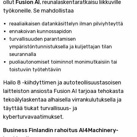
ollut
Fusion AI
, reunalaskentaratkaisu liikkuville
työkoneille. Se mahdollistaa
reaaliaikaisen datankäsittelyn ilman pilviyhteyttä
ennakoivan kunnossapidon
turvallisuuden parantamisen
ympäristöntunnistuksella ja kuljettajan tilan
seurannalla
puoliautonomiset toiminnot monimutkaisiin tai
toistuviin työtehtäviin
Hailo 8 -kiihdyttimen ja autoteollisuustasoisen
laitteiston ansiosta Fusion AI tarjoaa tehokasta
tekoälylaskentaa alhaisella virrankulutuksella ja
täyttää tiukat turvallisuus- ja
kyberturvavaatimukset.
Business Finlandin rahoitus AI4Machinery-