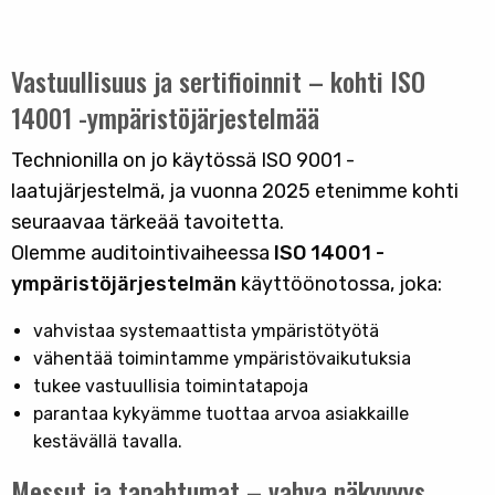
Vastuullisuus ja sertifioinnit – kohti ISO
14001 -ympäristöjärjestelmää
Technionilla on jo käytössä ISO 9001 -
laatujärjestelmä, ja vuonna 2025 etenimme kohti
seuraavaa tärkeää tavoitetta.
Olemme auditointivaiheessa
ISO 14001 -
ympäristöjärjestelmän
käyttöönotossa, joka:
vahvistaa systemaattista ympäristötyötä
vähentää toimintamme ympäristövaikutuksia
tukee vastuullisia toimintatapoja
parantaa kykyämme tuottaa arvoa asiakkaille
kestävällä tavalla.
Messut ja tapahtumat – vahva näkyvyys