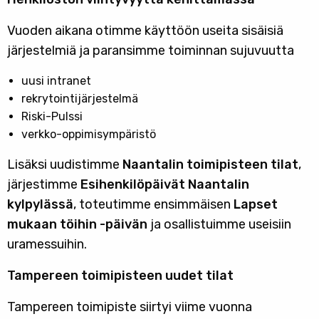
Vuoden aikana otimme käyttöön useita sisäisiä
järjestelmiä ja paransimme toiminnan sujuvuutta
uusi intranet
rekrytointijärjestelmä
Riski-Pulssi
verkko-oppimisympäristö
Lisäksi uudistimme
Naantalin toimipisteen tilat
,
järjestimme
Esihenkilöpäivät Naantalin
kylpylässä
, toteutimme ensimmäisen
Lapset
mukaan töihin -päivän
ja osallistuimme useisiin
uramessuihin.
Tampereen toimipisteen uudet tilat
Tampereen toimipiste siirtyi viime vuonna