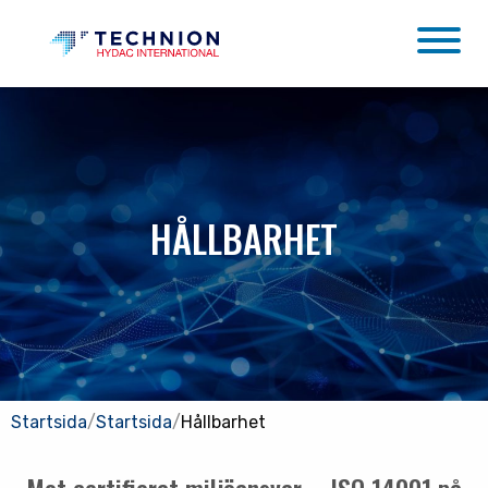
HÅLLBARHET
Startsida
/
Startsida
/
Hållbarhet