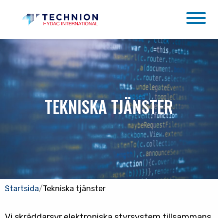
TEKNISKA TJÄNSTER
Startsida
/
Tekniska tjänster
Vi skräddarsyr elektroniska styrsystem tillsammans