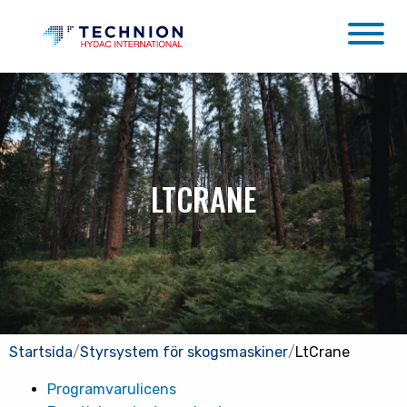
LTCRANE
Startsida
/
Styrsystem för skogsmaskiner
/
LtCrane
Programvarulicens