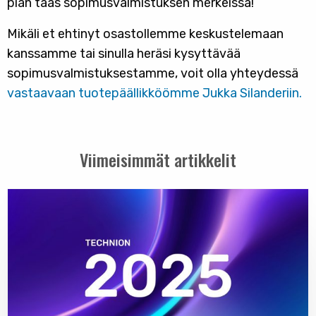
pian taas sopimusvalmistuksen merkeissä!
Mikäli et ehtinyt osastollemme keskustelemaan
kanssamme tai sinulla heräsi kysyttävää
sopimusvalmistuksestamme, voit olla yhteydessä
vastaavaan tuotepäällikköömme Jukka Silanderiin.
Viimeisimmät artikkelit