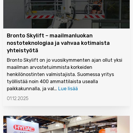
Bronto Skylift – maailmanluokan
nostoteknologiaa ja vahvaa kotimaista
yhteistyötä
Bronto Skylift on jo vuosikymmenten ajan ollut yksi
maailman arvostetuimmista korkeiden
henkilönostinten valmistajista. Suomessa yritys
työllistää noin 400 ammattilaista usealla
paikkakunnalla, ja val…
Lue lisää
01.12.2025